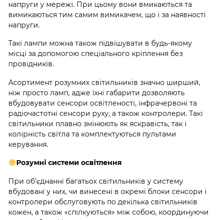
напруги у мережі. При цьому вони вмикаються та
вимикаються тим самим вимикачем, що і за наявності
напруги.
Такі лампи можна також підвішувати в будь-якому
місці за допомогою спеціального кріплення без
провідників.
Асортимент розумних світильників значно ширший,
ніж просто ламп, адже їхні габарити дозволяють
вбудовувати сенсори освітленості, інфрачервоні та
радіочастотні сенсори руху, а також контролери. Такі
світильники плавно змінюють як яскравість, так і
колірність світла та комплектуються пультами
керування.
Розумні системи освітлення
При об’єднанні багатьох світильників у систему
вбудовані у них, чи винесені в окремі блоки сенсори і
контролери обслуговують по декілька світильників
кожен, а також «спілкуються» між собою, координуючи