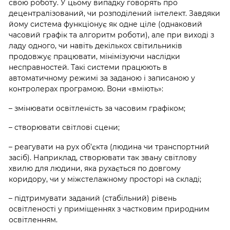
свою роботу. У цьому випадку говорять про
децентралізований, чи розподілений інтелект. Завдяки
йому система функціонує як одне ціле (однаковий
часовий графік та алгоритм роботи), але при виході з
ладу одного, чи навіть декількох світильників
продовжує працювати, мінімізуючи наслідки
несправностей. Такі системи працюють в
автоматичному режимі за заданою і записаною у
контролерах програмою. Вони «вміють»:
– змінювати освітленість за часовим графіком;
– створювати світлові сцени;
– реагувати на рух об’єкта (людина чи транспортний
засіб). Наприклад, створювати так звану світлову
хвилю для людини, яка рухається по довгому
коридору, чи у міжстелажному просторі на складі;
– підтримувати заданий (стабільний) рівень
освітленості у приміщеннях з частковим природним
освітленням.