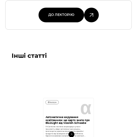
ДО ЛЕКТОРІЮ
ДО ЛЕКТОРІЮ
Інші статті
α
15.05.26
Автоматичне керування
освітленням: що варто знати про
Blu2Light від Vossloh-Schwabe
ГК Світлотек постійно впроваджує сучасні
технології у сфері світлотехнічних рішень,
пропонуючи українському ринку інноваційні
продукти від провідних світових виробників.
Одним із важливих напрямів роботи компанії є