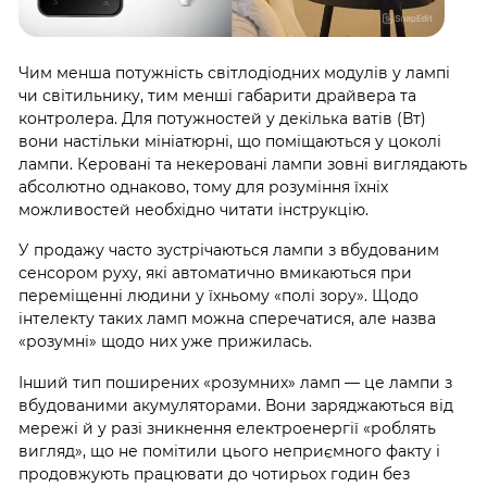
Чим менша потужність світлодіодних модулів у лампі
чи світильнику, тим менші габарити драйвера та
контролера. Для потужностей у декілька ватів (Вт)
вони настільки мініатюрні, що поміщаються у цоколі
лампи. Керовані та некеровані лампи зовні виглядають
абсолютно однаково, тому для розуміння їхніх
можливостей необхідно читати інструкцію.
У продажу часто зустрічаються лампи з вбудованим
сенсором руху, які автоматично вмикаються при
переміщенні людини у їхньому «полі зору». Щодо
інтелекту таких ламп можна сперечатися, але назва
«розумні» щодо них уже прижилась.
Інший тип поширених «розумних» ламп — це лампи з
вбудованими акумуляторами. Вони заряджаються від
мережі й у разі зникнення електроенергії «роблять
вигляд», що не помітили цього неприємного факту і
продовжують працювати до чотирьох годин без