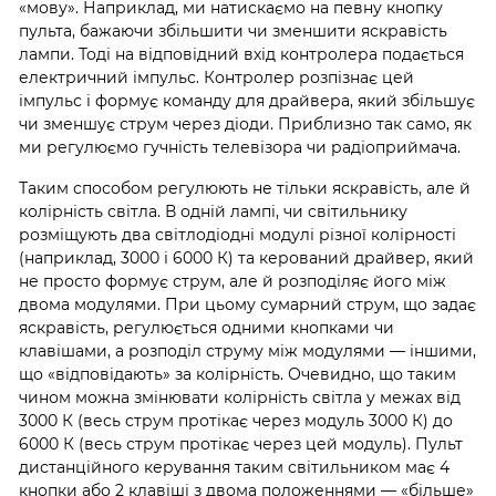
«мову». Наприклад, ми натискаємо на певну кнопку
пульта, бажаючи збільшити чи зменшити яскравість
лампи. Тоді на відповідний вхід контролера подається
електричний імпульс. Контролер розпізнає цей
імпульс і формує команду для драйвера, який збільшує
чи зменшує струм через діоди. Приблизно так само, як
ми регулюємо гучність телевізора чи радіоприймача.
Таким способом регулюють не тільки яскравість, але й
колірність світла. В одній лампі, чи світильнику
розміщують два світлодіодні модулі різної колірності
(наприклад, 3000 і 6000 К) та керований драйвер, який
не просто формує струм, але й розподіляє його між
двома модулями. При цьому сумарний струм, що задає
яскравість, регулюється одними кнопками чи
клавішами, а розподіл струму між модулями — іншими,
що «відповідають» за колірність. Очевидно, що таким
чином можна змінювати колірність світла у межах від
3000 К (весь струм протікає через модуль 3000 К) до
6000 К (весь струм протікає через цей модуль). Пульт
дистанційного керування таким світильником має 4
кнопки або 2 клавіші з двома положеннями — «більше»