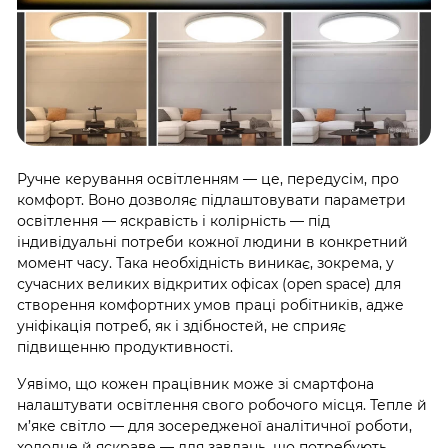
Ручне керування освітленням — це, передусім, про
комфорт. Воно дозволяє підлаштовувати параметри
освітлення — яскравість і колірність — під
індивідуальні потреби кожної людини в конкретний
момент часу. Така необхідність виникає, зокрема, у
сучасних великих відкритих офісах (
open
space
) для
створення комфортних умов праці робітників, адже
уніфікація потреб, як і здібностей, не сприяє
підвищенню продуктивності.
Уявімо, що кожен працівник може зі смартфона
налаштувати освітлення свого робочого місця. Тепле й
м’яке світло — для зосередженої аналітичної роботи,
холодне й яскраве — для завдань, що потребують