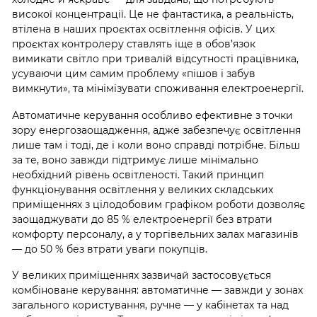
високої концентрації. Це не фантастика, а реальність,
втілена в наших проєктах освітлення офісів. У цих
проєктах контролеру ставлять іще в обов’язок
вимикати світло при тривалій відсутності працівника,
усуваючи цим самим проблему «пішов і забув
вимкнути», та мінімізувати споживання електроенергії.
Автоматичне керування особливо ефективне з точки
зору енергозаощадження, адже забезпечує освітлення
лише там і тоді, де і коли воно справді потрібне. Більш
за те, воно завжди підтримує лише мінімально
необхідний рівень освітленості. Такий принцип
функціонування освітлення у великих складських
приміщеннях з цілодобовим графіком роботи дозволяє
заощаджувати до 85 % електроенергії без втрати
комфорту персоналу, а у торгівельних залах магазинів
— до 50 % без втрати уваги покупців.
У великих приміщеннях зазвичай застосовується
комбіноване керування: автоматичне — завжди у зонах
загального користування, ручне — у кабінетах та над