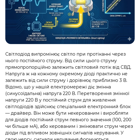
Світлодіод випромінює світло при протіканні через
нього постійного струму. Від сили цього струму
прямопропорційно залежить світловий потік від СВД.
Напруга ж на кожному окремому діоді практично не
залежить від сили струму і дорівнює приблизно 3 В.
Відомо, що у нашій електромережі діє змінна
(синусоїдальна) напруга 220 В. Перетворення змінної
напруги 220 В у постійний струм для живлення
світлодіодів здійснює спеціальний електронний блок
— драйвер. Він може бути некерованим і виробляти
для діодів постійний струм певного значення (100, 200
чи більше мА), або керованим і змінювати струм через
діоди під впливом зовнішніх сигналів керування. У
свою чергу, сигнали керування формуються