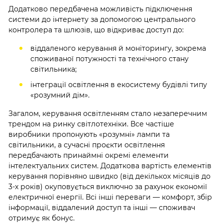
Додатково передбачена можливість підключення
системи до інтернету за допомогою центрального
контролера та шлюзів, що відкриває доступ до:
віддаленого керування й моніторингу, зокрема
споживаної потужності та технічного стану
світильника;
інтеграції освітлення в екосистему будівлі типу
«розумний дім».
Загалом, керування освітленням стало незаперечним
трендом на ринку світлотехніки. Все частіше
виробники пропонують «розумні» лампи та
світильники, а сучасні проєкти освітлення
передбачають принаймні окремі елементи
інтелектуальних систем. Додаткова вартість елементів
керування порівняно швидко (від декількох місяців до
3-х років) окуповується виключно за рахунок економії
електричної енергії. Всі інші переваги — комфорт, збір
інформації, віддалений доступ та інші — споживач
отримує як бонус.