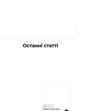
Останні статті
24.07.24
1 хв
Створюємо власну Історію